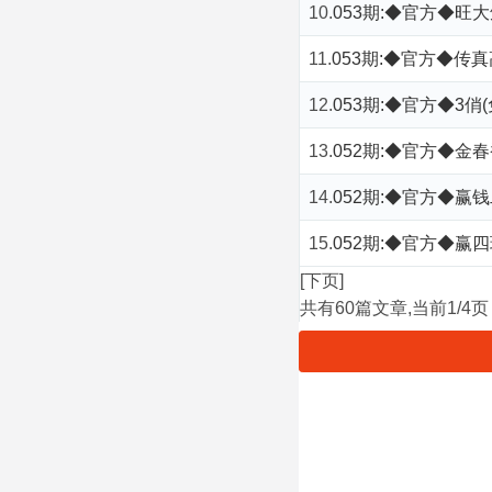
10.
053期:◆官方◆旺
11.
053期:◆官方◆传
12.
053期:◆官方◆3
13.
052期:◆官方◆金春
14.
052期:◆官方◆赢
15.
052期:◆官方◆赢四
[下页]
共有60篇文章,当前1/4页