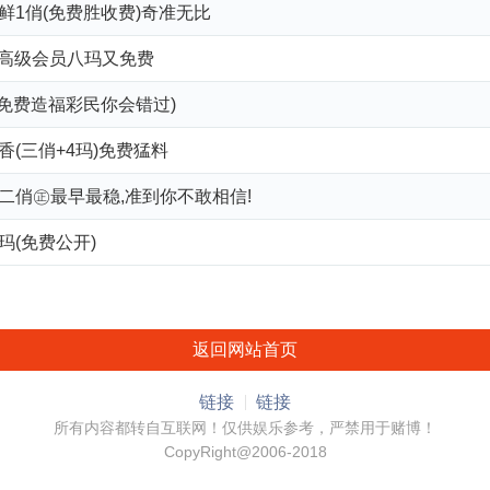
大鲜1俏(免费胜收费)奇准无比
真高级会员八玛又免费
俏(免费造福彩民你会错过)
香(三俏+4玛)免费猛料
钱二俏㊣最早最稳,准到你不敢相信!
玛(免费公开)
返回网站首页
链接
链接
所有内容都转自互联网！仅供娱乐参考，严禁用于赌博！
CopyRight@2006-2018