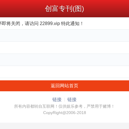
创富专刊(图)
将关闭，请访问 22899.vip 特此通知！
返回网站首页
链接
链接
所有内容都转自互联网！仅供娱乐参考，严禁用于赌博！
CopyRight@2006-2018