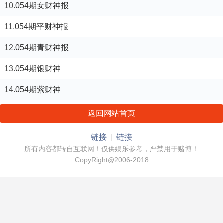
10.
054期女财神报
11.
054期平财神报
12.
054期青财神报
13.
054期银财神
14.
054期紫财神
返回网站首页
链接
链接
所有内容都转自互联网！仅供娱乐参考，严禁用于赌博！
CopyRight@2006-2018