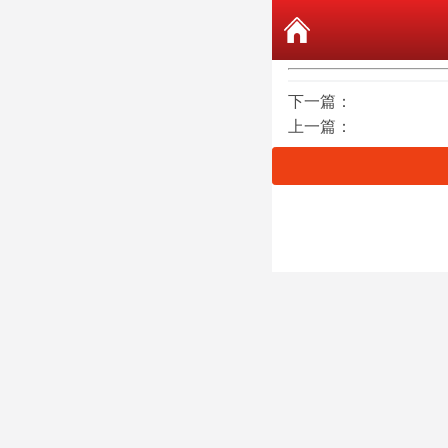
下一篇：
上一篇：