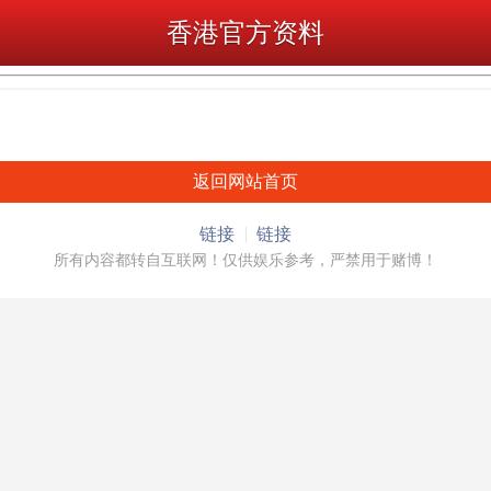
香港官方资料
返回网站首页
链接
链接
所有内容都转自互联网！仅供娱乐参考，严禁用于赌博！