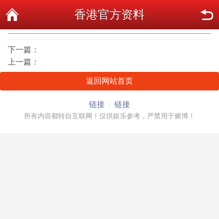
香港官方资料
下一篇：
上一篇：
返回网站首页
链接
链接
所有内容都转自互联网！仅供娱乐参考，严禁用于赌博！