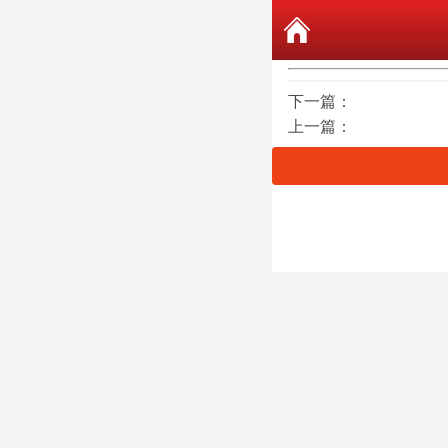
下一篇：
上一篇：