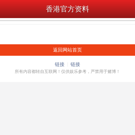
香港官方资料
返回网站首页
链接
链接
所有内容都转自互联网！仅供娱乐参考，严禁用于赌博！