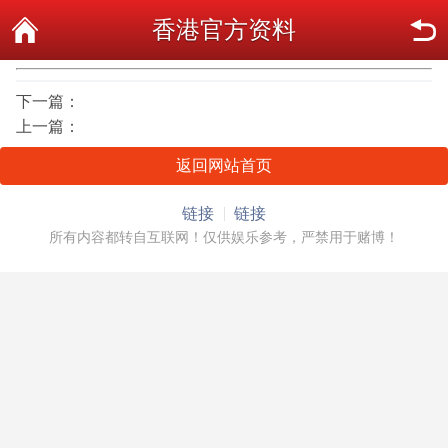
香港官方资料
下一篇：
上一篇：
返回网站首页
链接
链接
所有内容都转自互联网！仅供娱乐参考，严禁用于赌博！