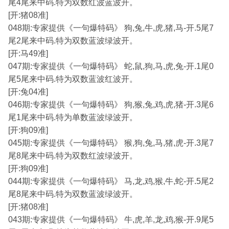
尾4尾来中码.特为双数红波蓝波开。
[开:猪08准]
048期:专家提供《一句爆特码》 狗,兔,牛,虎,猪,马-开.5尾7
尾2尾来中码.特为双数蓝波绿波开。
[开:马49准]
047期:专家提供《一句爆特码》 蛇,鼠,狗,马,虎,兔-开.1尾0
尾5尾来中码.特为双数蓝波红波开。
[开:兔04准]
046期:专家提供《一句爆特码》 狗,猴,兔,鸡,虎,猪-开.3尾6
尾1尾来中码.特为单数蓝波绿波开。
[开:狗09准]
045期:专家提供《一句爆特码》 猴,狗,兔,马,猪,虎-开.3尾7
尾8尾来中码.特为双数红波绿波开。
[开:狗09准]
044期:专家提供《一句爆特码》 马,龙,鸡,猴,牛,蛇-开.5尾2
尾8尾来中码.特为双数蓝波绿波开。
[开:猪08准]
043期:专家提供《一句爆特码》 牛,虎,羊,龙,鸡,猴-开.9尾5