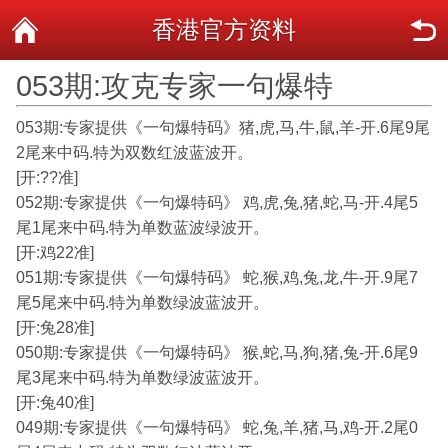
香港官方资料
053期:攻克专家一句爆特
053期:专家提供《一句爆特码》猪,虎,马,牛,鼠,羊-开.6尾9尾
2尾来中码.特为双数红波蓝波开。
[开:??准]
052期:专家提供《一句爆特码》 鸡,虎,兔,猪,蛇,马-开.4尾5
尾1尾来中码.特为单数蓝波绿波开。
[开:鸡22准]
051期:专家提供《一句爆特码》 蛇,猴,鸡,兔,龙,牛-开.9尾7
尾5尾来中码.特为单数绿波蓝波开。
[开:兔28准]
050期:专家提供《一句爆特码》 猴,蛇,马,狗,猪,兔-开.6尾9
尾3尾来中码.特为单数绿波蓝波开。
[开:兔40准]
049期:专家提供《一句爆特码》 蛇,兔,羊,猪,马,鸡-开.2尾0