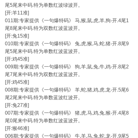
尾5尾来中码.特为单数红波绿波开。
[开:羊11准]
011期:专家提供《一句爆特码》 马,猴,鼠,虎,羊,狗-开.4尾1
尾8尾来中码.特为双数红波蓝波开。
[开:兔15准]
010期:专家提供《一句爆特码》 兔,虎,猴,马,蛇,猪-开.8尾9
尾5尾来中码.特为单数红波蓝波开。
[开:鸡45准]
009期:专家提供《一句爆特码》 狗,羊,鼠,兔,牛,鸡-开.8尾2
尾7尾来中码.特为双数红波蓝波开。
[开:鸡45准]
008期:专家提供《一句爆特码》 羊,蛇,猪,鸡,虎,龙-开.5尾6
尾2尾来中码.特为单数蓝波红波开。
[开:兔27准]
007期:专家提供《一句爆特码》 猪,虎,马,鸡,兔,猴-开.4尾8
尾0尾来中码.特为单数红波蓝波开。
[开:猴46准]
006期:专家提供《一句爆特码》 牛,羊,马,兔,蛇,龙-开.9尾5