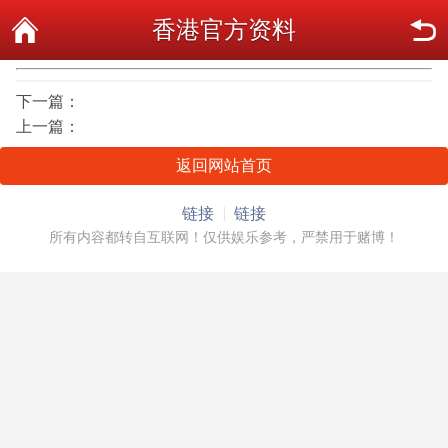
香港官方资料
下一篇：
上一篇：
返回网站首页
链接
链接
所有内容都转自互联网！仅供娱乐参考，严禁用于赌博！