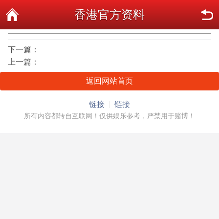
香港官方资料
下一篇：
上一篇：
返回网站首页
链接
链接
所有内容都转自互联网！仅供娱乐参考，严禁用于赌博！