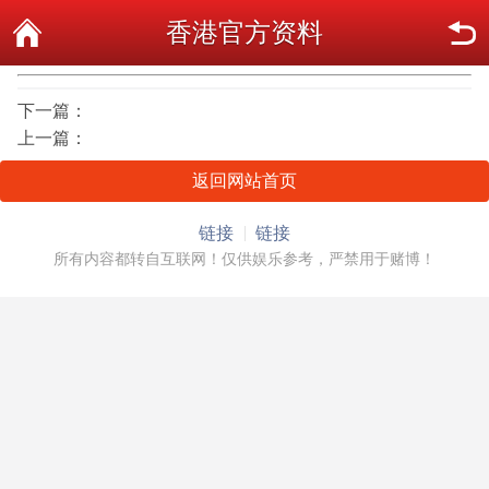
香港官方资料
下一篇：
上一篇：
返回网站首页
链接
链接
所有内容都转自互联网！仅供娱乐参考，严禁用于赌博！