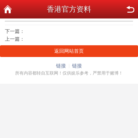
香港官方资料
下一篇：
上一篇：
返回网站首页
链接
链接
所有内容都转自互联网！仅供娱乐参考，严禁用于赌博！