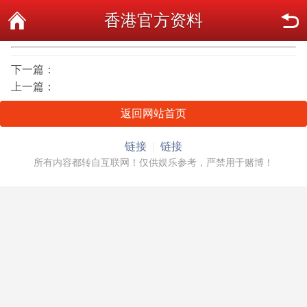
香港官方资料
下一篇：
上一篇：
返回网站首页
链接
链接
所有内容都转自互联网！仅供娱乐参考，严禁用于赌博！