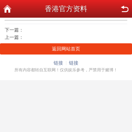
香港官方资料
下一篇：
上一篇：
返回网站首页
链接
链接
所有内容都转自互联网！仅供娱乐参考，严禁用于赌博！