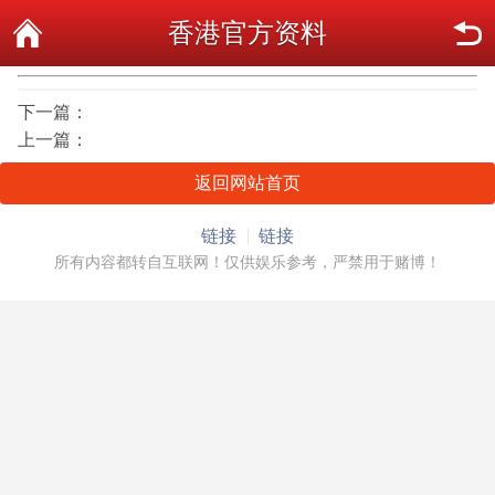
香港官方资料
下一篇：
上一篇：
返回网站首页
链接
链接
所有内容都转自互联网！仅供娱乐参考，严禁用于赌博！