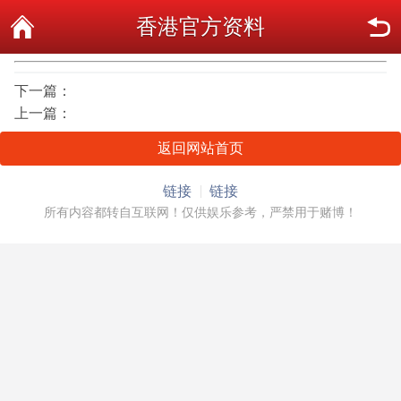
香港官方资料
下一篇：
上一篇：
返回网站首页
链接
链接
所有内容都转自互联网！仅供娱乐参考，严禁用于赌博！