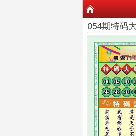
054期特码